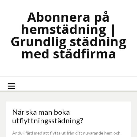
Skip
to
Abonnera på
content
hemstädning |
Grundlig städning
med städfirma
När ska man boka
utflyttningsstädning?
Är du i färd med att flytta ut från ditt nuvarande hem och