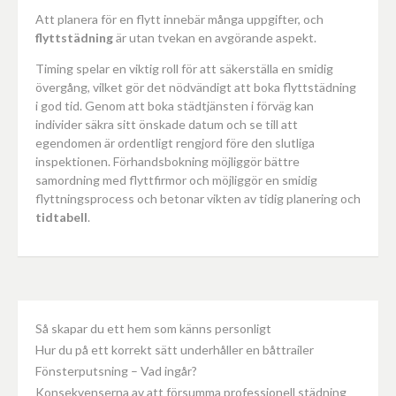
Att planera för en flytt innebär många uppgifter, och
flyttstädning
är utan tvekan en avgörande aspekt.
Timing spelar en viktig roll för att säkerställa en smidig
övergång, vilket gör det nödvändigt att boka flyttstädning
i god tid. Genom att boka städtjänsten i förväg kan
individer säkra sitt önskade datum och se till att
egendomen är ordentligt rengjord före den slutliga
inspektionen. Förhandsbokning möjliggör bättre
samordning med flyttfirmor och möjliggör en smidig
flyttningsprocess och betonar vikten av tidig planering och
tidtabell
.
Så skapar du ett hem som känns personligt
Hur du på ett korrekt sätt underhåller en båttrailer
Fönsterputsning – Vad ingår?
Konsekvenserna av att försumma professionell städning