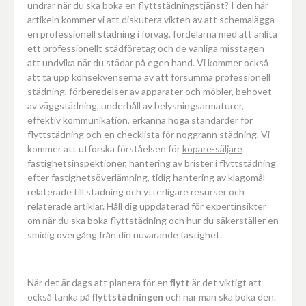
undrar när du ska boka en flyttstädningstjänst? I den här
artikeln kommer vi att diskutera vikten av att schemalägga
en professionell städning i förväg, fördelarna med att anlita
ett professionellt städföretag och de vanliga misstagen
att undvika när du städar på egen hand. Vi kommer också
att ta upp konsekvenserna av att försumma professionell
städning, förberedelser av apparater och möbler, behovet
av väggstädning, underhåll av belysningsarmaturer,
effektiv kommunikation, erkänna höga standarder för
flyttstädning och en checklista för noggrann städning. Vi
kommer att utforska förståelsen för
köpare-säljare
fastighetsinspektioner, hantering av brister i flyttstädning
efter fastighetsöverlämning, tidig hantering av klagomål
relaterade till städning och ytterligare resurser och
relaterade artiklar. Håll dig uppdaterad för expertinsikter
om när du ska boka flyttstädning och hur du säkerställer en
smidig övergång från din nuvarande fastighet.
När det är dags att planera för en
flytt
är det viktigt att
också tänka på
flyttstädningen
och när man ska boka den.