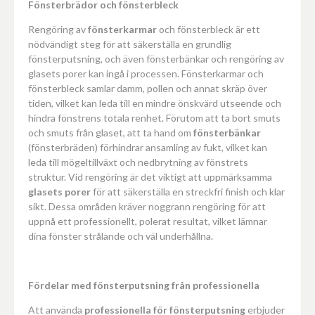
Fönsterbrädor och fönsterbleck
Rengöring av
fönsterkarmar
och fönsterbleck är ett
nödvändigt steg för att säkerställa en grundlig
fönsterputsning, och även fönsterbänkar och rengöring av
glasets porer kan ingå i processen. Fönsterkarmar och
fönsterbleck samlar damm, pollen och annat skräp över
tiden, vilket kan leda till en mindre önskvärd utseende och
hindra fönstrens totala renhet. Förutom att ta bort smuts
och smuts från glaset, att ta hand om
fönsterbänkar
(fönsterbräden) förhindrar ansamling av fukt, vilket kan
leda till mögeltillväxt och nedbrytning av fönstrets
struktur. Vid rengöring är det viktigt att uppmärksamma
glasets porer
för att säkerställa en streckfri finish och klar
sikt. Dessa områden kräver noggrann rengöring för att
uppnå ett professionellt, polerat resultat, vilket lämnar
dina fönster strålande och väl underhållna.
Fördelar med fönsterputsning från professionella
Att använda
professionella för fönsterputsning
erbjuder