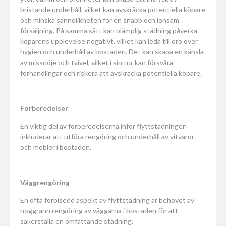
bristande underhåll, vilket kan avskräcka potentiella köpare
och minska sannolikheten för en snabb och lönsam
försäljning. På samma sätt kan olämplig städning påverka
köparens upplevelse negativt, vilket kan leda till oro över
hygien och underhåll av bostaden. Det kan skapa en känsla
av missnöje och tvivel, vilket i sin tur kan försvåra
förhandlingar och riskera att avskräcka potentiella köpare.
Förberedelser
En viktig del av förberedelserna inför flyttstädningen
inkluderar att utföra rengöring och underhåll av vitvaror
och möbler i bostaden.
Väggrengöring
En ofta förbisedd aspekt av flyttstädning är behovet av
noggrann rengöring av väggarna i bostaden för att
säkerställa en omfattande städning.