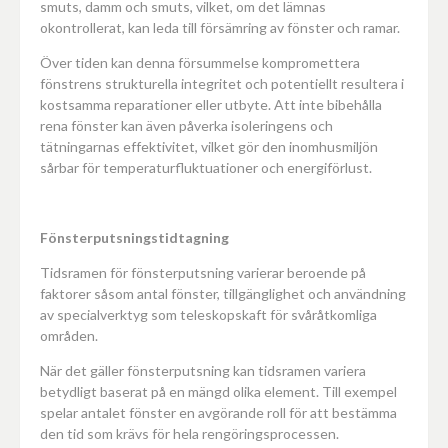
smuts, damm och smuts, vilket, om det lämnas
okontrollerat, kan leda till försämring av fönster och ramar.
Över tiden kan denna försummelse kompromettera
fönstrens strukturella integritet och potentiellt resultera i
kostsamma reparationer eller utbyte. Att inte bibehålla
rena fönster kan även påverka isoleringens och
tätningarnas effektivitet, vilket gör den inomhusmiljön
sårbar för temperaturfluktuationer och energiförlust.
Fönsterputsningstidtagning
Tidsramen för fönsterputsning varierar beroende på
faktorer såsom antal fönster, tillgänglighet och användning
av specialverktyg som teleskopskaft för svåråtkomliga
områden.
När det gäller fönsterputsning kan tidsramen variera
betydligt baserat på en mängd olika element. Till exempel
spelar antalet fönster en avgörande roll för att bestämma
den tid som krävs för hela rengöringsprocessen.