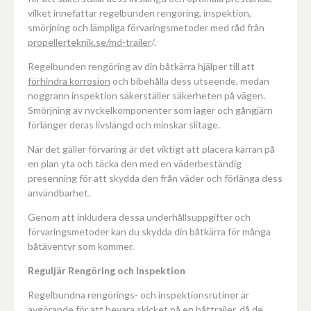
vilket innefattar regelbunden rengöring, inspektion,
smörjning och lämpliga förvaringsmetoder med råd från
propellerteknik.se/md-trailer
/.
Regelbunden rengöring av din båtkärra hjälper till att
förhindra korrosion
och bibehålla dess utseende, medan
noggrann inspektion säkerställer säkerheten på vägen.
Smörjning av nyckelkomponenter som lager och gångjärn
förlänger deras livslängd och minskar slitage.
När det gäller förvaring är det viktigt att placera kärran på
en plan yta och täcka den med en väderbeständig
presenning för att skydda den från väder och förlänga dess
användbarhet.
Genom att inkludera dessa underhållsuppgifter och
förvaringsmetoder kan du skydda din båtkärra för många
båtäventyr som kommer.
Reguljär Rengöring och Inspektion
Regelbundna rengörings- och inspektionsrutiner är
avgörande för att bevara skicket på en båttrailer, då de