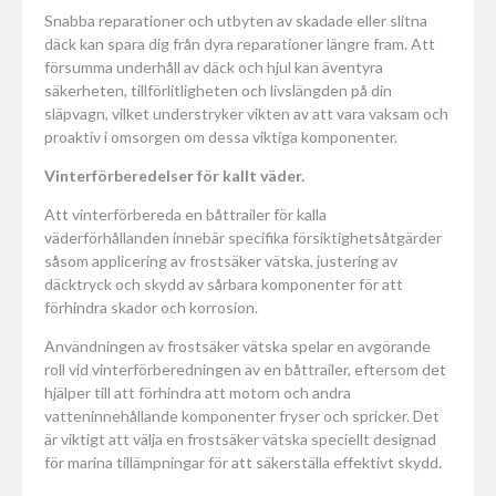
Snabba reparationer och utbyten av skadade eller slitna
däck kan spara dig från dyra reparationer längre fram. Att
försumma underhåll av däck och hjul kan äventyra
säkerheten, tillförlitligheten och livslängden på din
släpvagn, vilket understryker vikten av att vara vaksam och
proaktiv i omsorgen om dessa viktiga komponenter.
Vinterförberedelser för kallt väder.
Att vinterförbereda en båttrailer för kalla
väderförhållanden innebär specifika försiktighetsåtgärder
såsom applicering av frostsäker vätska, justering av
däcktryck och skydd av sårbara komponenter för att
förhindra skador och korrosion.
Användningen av frostsäker vätska spelar en avgörande
roll vid vinterförberedningen av en båttrailer, eftersom det
hjälper till att förhindra att motorn och andra
vatteninnehållande komponenter fryser och spricker. Det
är viktigt att välja en frostsäker vätska speciellt designad
för marina tillämpningar för att säkerställa effektivt skydd.