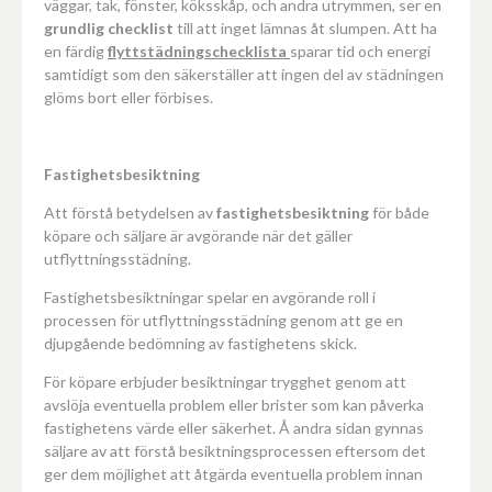
väggar, tak, fönster, köksskåp, och andra utrymmen, ser en
grundlig checklist
till att inget lämnas åt slumpen. Att ha
en färdig
flyttstädningschecklista
sparar tid och energi
samtidigt som den säkerställer att ingen del av städningen
glöms bort eller förbises.
Fastighetsbesiktning
Att förstå betydelsen av
fastighetsbesiktning
för både
köpare och säljare är avgörande när det gäller
utflyttningsstädning.
Fastighetsbesiktningar spelar en avgörande roll i
processen för utflyttningsstädning genom att ge en
djupgående bedömning av fastighetens skick.
För köpare erbjuder besiktningar trygghet genom att
avslöja eventuella problem eller brister som kan påverka
fastighetens värde eller säkerhet. Å andra sidan gynnas
säljare av att förstå besiktningsprocessen eftersom det
ger dem möjlighet att åtgärda eventuella problem innan