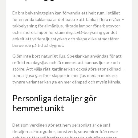
En bra belysningsplan kan förvandla ett helt rum. Istället
för en enda taklampa är det bättre att tänka i flera nivåer –
takbelysning för allmänljus, riktade lampor för arbetsytor
och mindre lampor för stämning. LED-belysning gör det
enkelt att variera ljusstyrkan och skapa olika atmosfärer
beroende på tid på dygnet.
Glöm inte bort naturligt ljus. Speglar kan användas för att
reflektera dagsljus och få rummet att kännas ljusare och
större. Att välja rätt gardiner kan också göra stor skillnad –
tunna, ljusa gardiner släpper in mer ljus medan mörkare,
tyngre varianter kan ge en mer dämpad och mysig känsla.
Personliga detaljer gör
hemmet unikt
Det som verkligen gör ett hem personligt är de små
detaljerna. Fotografier, konstverk, souvenirer från resor
och ärvda föremål berättar en historia och gör hemmet