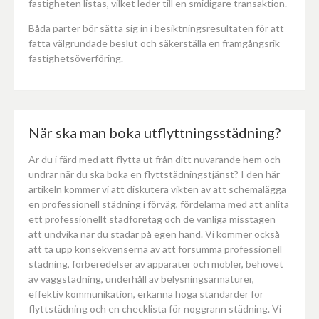
fastigheten listas, vilket leder till en smidigare transaktion.
Båda parter bör sätta sig in i besiktningsresultaten för att
fatta välgrundade beslut och säkerställa en framgångsrik
fastighetsöverföring.
När ska man boka utflyttningsstädning?
Är du i färd med att flytta ut från ditt nuvarande hem och
undrar när du ska boka en flyttstädningstjänst? I den här
artikeln kommer vi att diskutera vikten av att schemalägga
en professionell städning i förväg, fördelarna med att anlita
ett professionellt städföretag och de vanliga misstagen
att undvika när du städar på egen hand. Vi kommer också
att ta upp konsekvenserna av att försumma professionell
städning, förberedelser av apparater och möbler, behovet
av väggstädning, underhåll av belysningsarmaturer,
effektiv kommunikation, erkänna höga standarder för
flyttstädning och en checklista för noggrann städning. Vi