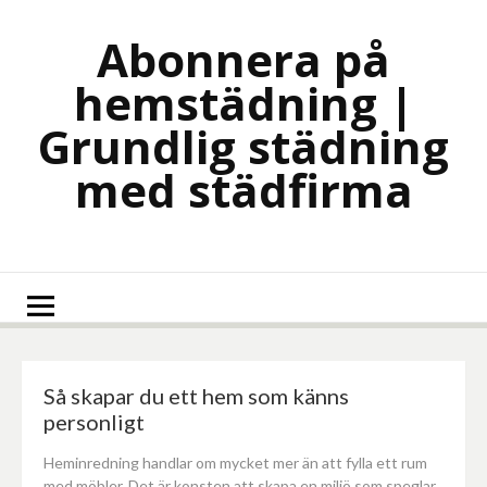
Skip
to
Abonnera på
content
hemstädning |
Grundlig städning
med städfirma
Så skapar du ett hem som känns
personligt
Heminredning handlar om mycket mer än att fylla ett rum
med möbler. Det är konsten att skapa en miljö som speglar