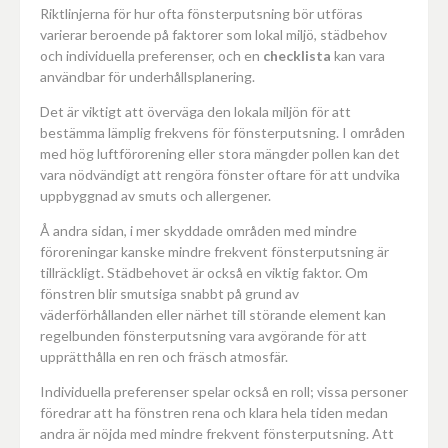
Riktlinjerna för hur ofta fönsterputsning bör utföras
varierar beroende på faktorer som lokal miljö, städbehov
och individuella preferenser, och en
checklista
kan vara
användbar för underhållsplanering.
Det är viktigt att överväga den lokala miljön för att
bestämma lämplig frekvens för fönsterputsning. I områden
med hög luftförorening eller stora mängder pollen kan det
vara nödvändigt att rengöra fönster oftare för att undvika
uppbyggnad av smuts och allergener.
Å andra sidan, i mer skyddade områden med mindre
föroreningar kanske mindre frekvent fönsterputsning är
tillräckligt. Städbehovet är också en viktig faktor. Om
fönstren blir smutsiga snabbt på grund av
väderförhållanden eller närhet till störande element kan
regelbunden fönsterputsning vara avgörande för att
upprätthålla en ren och fräsch atmosfär.
Individuella preferenser spelar också en roll; vissa personer
föredrar att ha fönstren rena och klara hela tiden medan
andra är nöjda med mindre frekvent fönsterputsning. Att