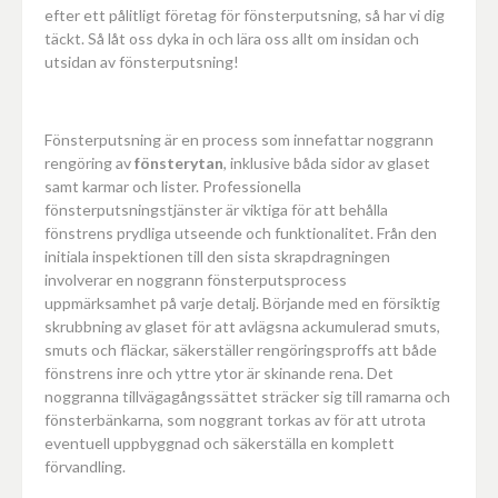
efter ett pålitligt företag för fönsterputsning, så har vi dig
täckt. Så låt oss dyka in och lära oss allt om insidan och
utsidan av fönsterputsning!
Fönsterputsning är en process som innefattar noggrann
rengöring av
fönsterytan
, inklusive båda sidor av glaset
samt karmar och lister. Professionella
fönsterputsningstjänster är viktiga för att behålla
fönstrens prydliga utseende och funktionalitet. Från den
initiala inspektionen till den sista skrapdragningen
involverar en noggrann fönsterputsprocess
uppmärksamhet på varje detalj. Börjande med en försiktig
skrubbning av glaset för att avlägsna ackumulerad smuts,
smuts och fläckar, säkerställer rengöringsproffs att både
fönstrens inre och yttre ytor är skinande rena. Det
noggranna tillvägagångssättet sträcker sig till ramarna och
fönsterbänkarna, som noggrant torkas av för att utrota
eventuell uppbyggnad och säkerställa en komplett
förvandling.