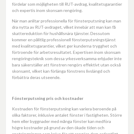
fördelar som möjligheten till RUT-avdrag, kvalitetsgarantier
och expertis inom skonsam rengöring.
När man anlitar professionella för fönsterputsning kan man
dra nytta av RUT-avdraget, vilket innebär att man kan få
skattereduktion för hushållsnära tjänster. Dessutom
kommer en pålitlig professionell fönsterputsningstjänst
med kvalitetsgarantier, vilket ger kunderna trygghet och
förtroende för arbetsresultatet. Expertisen inom skonsam
rengöringsteknik som dessa yrkesverksamma erbjuder inte
bara säkerställer att fönstren rengörs effektivt utan också
skonsamt, vilket kan förlänga fönstrens livslängd och
förbättra deras utseende.
Fönsterputsning pris och kostnader
Kostnaden för fönsterputsning kan variera beroende på
olika faktorer, inklusive antalet fönster i fastigheten. Större
hem eller byggnader med många fönster kan medföra
högre kostnader på grund av den ökade tiden och
ansträngningen som krävs för att rengöra dem ordentligt.