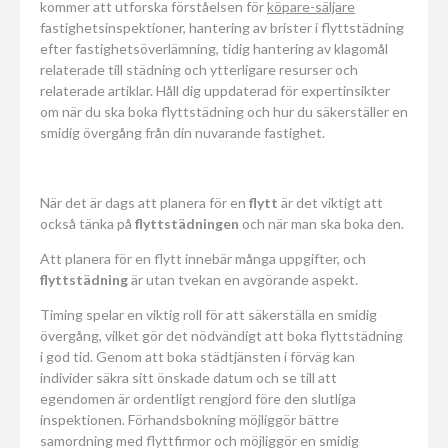
kommer att utforska förståelsen för
köpare-säljare
fastighetsinspektioner, hantering av brister i flyttstädning
efter fastighetsöverlämning, tidig hantering av klagomål
relaterade till städning och ytterligare resurser och
relaterade artiklar. Håll dig uppdaterad för expertinsikter
om när du ska boka flyttstädning och hur du säkerställer en
smidig övergång från din nuvarande fastighet.
När det är dags att planera för en
flytt
är det viktigt att
också tänka på
flyttstädningen
och när man ska boka den.
Att planera för en flytt innebär många uppgifter, och
flyttstädning
är utan tvekan en avgörande aspekt.
Timing spelar en viktig roll för att säkerställa en smidig
övergång, vilket gör det nödvändigt att boka flyttstädning
i god tid. Genom att boka städtjänsten i förväg kan
individer säkra sitt önskade datum och se till att
egendomen är ordentligt rengjord före den slutliga
inspektionen. Förhandsbokning möjliggör bättre
samordning med flyttfirmor och möjliggör en smidig