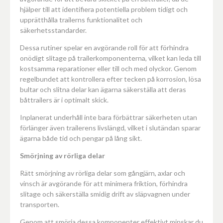
hjälper till att identifiera potentiella problem tidigt och
upprätthålla trailerns funktionalitet och
säkerhetsstandarder.
Dessa rutiner spelar en avgörande roll för att förhindra
onödigt slitage på trailerkomponenterna, vilket kan leda till
kostsamma reparationer eller till och med olyckor. Genom
regelbundet att kontrollera efter tecken på korrosion, lösa
bultar och slitna delar kan ägarna säkerställa att deras
båttrailers är i optimalt skick.
Inplanerat underhåll inte bara förbättrar säkerheten utan
förlänger även trailerens livslängd, vilket i slutändan sparar
ägarna både tid och pengar på lång sikt.
Smörjning av rörliga delar
Rätt smörjning av rörliga delar som gångjärn, axlar och
vinsch är avgörande för att minimera friktion, förhindra
slitage och säkerställa smidig drift av släpvagnen under
transporten.
Genom att smörja dessa komponenter effektivt minskar du