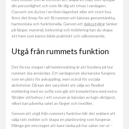
din personlighet och som får dig att trivas i vardagen.
Oavsett om du bor i en liten lägenhet eller ett stort hus
finns det knep för att få rummen att kännas genomtänkta,
harmoniska och funktionella. Genom att
dekostyling
tänker
på färger, material, belysning och möblering kan du skapa
ett hem som känns både praktiskt och välkomnande.
Utgå från rummets funktion
Det första steget i all heminredning är att fundera på hur
rummet ska användas. Ett vardagsrum ska kanske fungera
som en plats för avkoppling, men också för sociala
aktiviteter. Då kan det vara klokt att välja en flexibel
möblering med en soffa som går att komplettera med extra
fåtöljer vid behov. I ett sovrum är känslan av lugn viktigast,
vilket kan påverka valet av färger och textilier.
Genom att utgå från rummets funktion blir det enklare att
välja rätt möbler och skapa en planlösning som fungerar.
Många gör misstaget att bara tänka på hur saker ser ut –