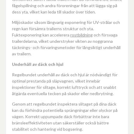
fågelspillning och andra föroreningar från att lägga sig på
dess yta, vilket kan leda till skador över tiden.
Miljöskador såsom långvarig exponering för UV-strålar och
regn kan försämra trailerns struktur och yta.
Fuktexponering kan accelerera
rostbildning
och försvaga
trailerdelarna, vilket understryker vikten av noggranna
täcknings- och förvaringsmetoder för långsiktigt underhåll
av trailern.
Underhåll av däck och hjul
Regelbundet underhåll av däck och hjul är nödvändigt för
optimal prestanda på släpvagnen, vilket innebär
inspektioner för slitage, korrekt lufttryck och att snabbt
åtgärda eventuella tecken på skador eller nedbrytning.
Genom att regelbundet inspektera slitaget på dina däck
kan du förhindra potentiella sprängningar eller olyckor på
vägen. Korrekt uppumpade däck förbättrar inte bara
bränsleeffektiviteten utan säkerställer också bättre
stabilitet och hantering vid bogsering.