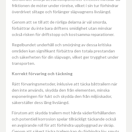
friktionen de möter under rörelse, vilket i sin tur förhindrar
överdrivet slitage och förlänger släpvagnens livslängd.
Genom att se till att de rörliga delarna är väl smorda,
förbättrar du inte bara driftens smidighet utan minskar
också risken för driftstopp och kostsamma reparationer.
Regelbundet underhåll och smörjning av dessa kritiska
områden kan signifikant förbättra den totala prestandan
och säkerheten för din släpvagn, vilket ger trygghet under
transporten.
Korrekt förvaring och täckning
Rätt förvaringsmetoder, inklusive att täcka båttrailern när
den inte används, skydda den från elementen, minska
exponeringen för fukt och skydda den från miljöskador,
säkerställer dess lång livslängd.
Förutom att skydda trailern mot hårda väderförhållanden
och potentiell korrosion spelar tillräckligt täckande också
en avgörande roll för att förhindra uppbyggnad av skräp.
Genom att säkert täcka trailern kan du förhindra löv, smuts,