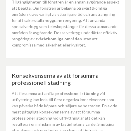
Tillgängligheten till fönstren är en annan avgörande aspekt
att beakta. Om fönstren är belägna på svåråtkomliga
områden krävs vanligtvis ytterligare tid och ansträngning
för att säkerställa noggrann rengöring. Att använda
specialverktyg som teleskopstänger för dessa utmanande
områden är avgörande. Dessa verktyg underlättar effektiv
rengöring av
svåråtkomliga områden
utan att
kompromissa med säkerhet eller kvalitet.
Konsekvenserna av att försumma
professionell städning
Att försumma att anlita
professionell städning
vid
utflyttning kan leda till flera negativa konsekvenser som
kan påverka både köpare och säljare av bostaden. En av de
mest påtagliga konsekvenserna av att försumma
professionell städning vid utflyttning är att det kan
resultera i en minskning av fastighetens värde. Smutsiga
ytor, damm och orenheter kan skapa ett intryck av