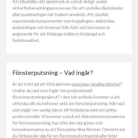
Att bibehålla rätt däcktryck är också viktigt under
vinterförberedningsprocessen för att undvika däckskador
eller punkteringar när trailern används. Att skydda
exponerade komponenter som kopplingen, elektriska
anslutningar och bromsar från fukt och korrosion är
avgörande för att förlänga trailerns livslängd och
funktionalitet.
Fönsterputsning – Vad ingår?
Är du trött på att titta igenom
smutsiga, randiga fönster
?
Undrar du vad som ingår i en professionell
fönsterputsningstjänst? I den här artikeln kommer vi att
utforska allt du behöver veta om fönsterputsning, från vad
som ingår i en vanlig tjänst till fördelarna med att anlita
professionella. Vi kommer också att diskutera kostnaderna
för fönsterputsning, hur ofta det ska göras och
konsekvenserna av att försumma dina fönster. Oavsett om
du förbereder dig för en fönsterputsningstid eller letar