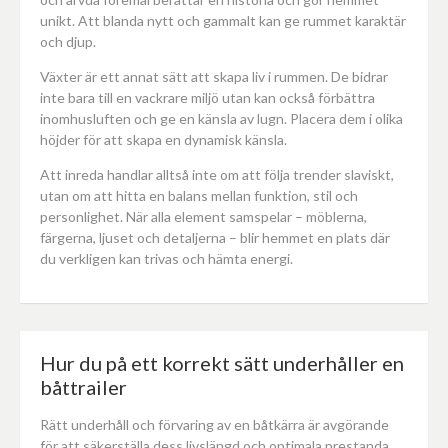
unikt. Att blanda nytt och gammalt kan ge rummet karaktär
och djup.
Växter är ett annat sätt att skapa liv i rummen. De bidrar
inte bara till en vackrare miljö utan kan också förbättra
inomhusluften och ge en känsla av lugn. Placera dem i olika
höjder för att skapa en dynamisk känsla.
Att inreda handlar alltså inte om att följa trender slaviskt,
utan om att hitta en balans mellan funktion, stil och
personlighet. När alla element samspelar – möblerna,
färgerna, ljuset och detaljerna – blir hemmet en plats där
du verkligen kan trivas och hämta energi.
Hur du på ett korrekt sätt underhåller en
båttrailer
Rätt underhåll och förvaring av en båtkärra är avgörande
för att säkerställa dess livslängd och optimala prestanda,